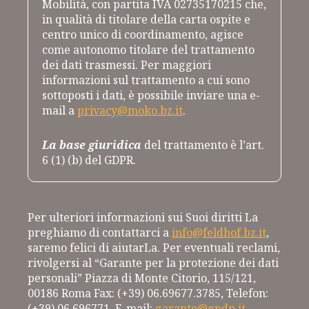
Mobilità, con partita IVA 02735170215 che,
in qualità di titolare della carta ospite e
centro unico di coordinamento, agisce
come autonomo titolare del trattamento
dei dati trasmessi. Per maggiori
informazioni sul trattamento a cui sono
sottoposti i dati, è possibile inviare una e-
mail a
privacy@moko.bz.it
.
La base giuridica
del trattamento è l’art.
6 (1) (b) del GDPR.
Per ulteriori informazioni sui Suoi diritti La
preghiamo di contattarci a
info@feldhof.bz.it
,
saremo felici di aiutarLa. Per eventuali reclami,
rivolgersi al “Garante per la protezione dei dati
personali” Piazza di Monte Citorio, 115/121,
00186 Roma Fax: (+39) 06.69677.3785, Telefon:
(+39) 06.696771, E-mail:
garante@gpdp.it
.