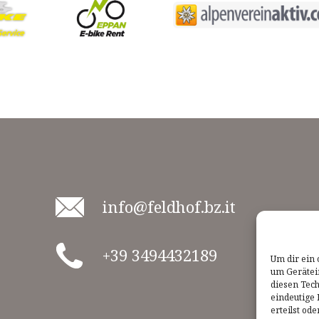
info@feldhof.bz.it
+39 3494432189
Um dir ein 
um Gerätei
diesen Tec
eindeutige 
erteilst o